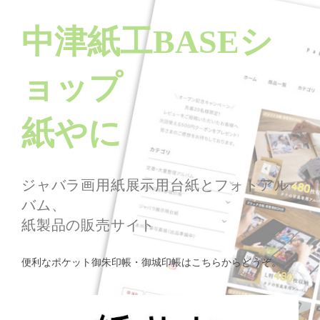
中津紙工BASEシ
ョップ
紙やに
ジャバラ画用紙展示用台紙とフォトアル
バム、
紙製品の販売サイト
便利なポケット御朱印帳・御城印帳はこちらからどうぞ。